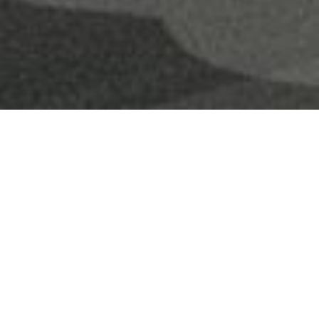
Servicios.
Estudios
ESTUDIOS
TOPOGRÁFICOS.
Topográficos.
Topografía de proyecto.
PROYECTOS.
Residencia Topográfica
CONSTRUCCIÓN.
de construcción.
Topografía con apoyo de
INSTALACIONES.
gps.